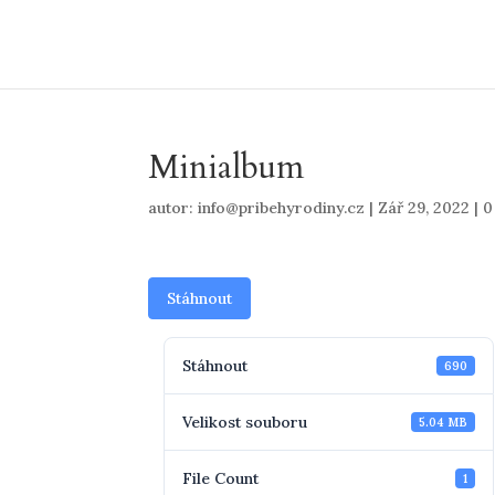
Minialbum
autor:
info@pribehyrodiny.cz
|
Zář 29, 2022
|
0
Stáhnout
Stáhnout
690
Velikost souboru
5.04 MB
File Count
1