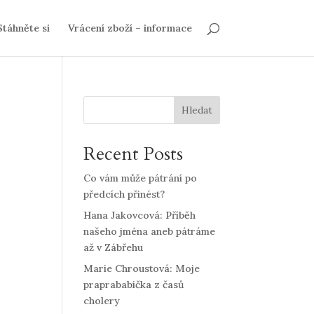
Stáhněte si
Vrácení zboží – informace
Hledat
Recent Posts
Co vám může pátrání po
předcích přinést?
Hana Jakovcová: Příběh
našeho jména aneb pátráme
až v Zábřehu
Marie Chroustová: Moje
praprababička z časů
cholery