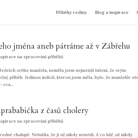
Příběhy rodiny
Blog a inspirace
šeho jména aneb pátráme až v Zábřehu
nspirace na zpracování příběhů
ředcích svého manžela, neměla jsem nejmenší tušení, že svým
ný příběh. Jedinou indicií, kterou jsem měla, bylo, že manželův ot
 cca...
prababička z časů cholery
nspirace na zpracování příběhů
odné chalupě. Netušila, že ji už nikdy neuvidí. A co hůř, už nikdy