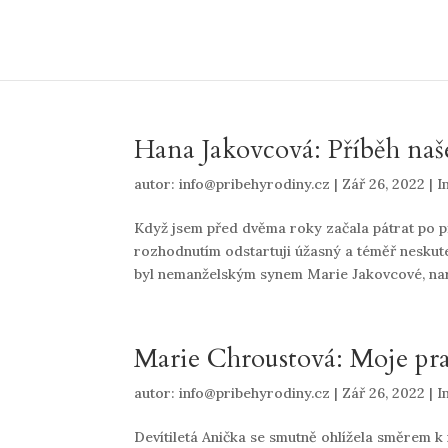
Hana Jakovcová: Příběh na
autor:
info@pribehyrodiny.cz
|
Zář 26, 2022
|
I
Když jsem před dvěma roky začala pátrat po p
rozhodnutím odstartuji úžasný a téměř neskuteč
byl nemanželským synem Marie Jakovcové, nar.
Marie Chroustová: Moje pra
autor:
info@pribehyrodiny.cz
|
Zář 26, 2022
|
I
Devítiletá Anička se smutně ohlížela směrem k r