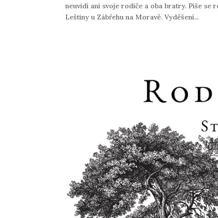
neuvidí ani svoje rodiče a oba bratry. Píše se 
Leštiny u Zábřehu na Moravě. Vyděšení...