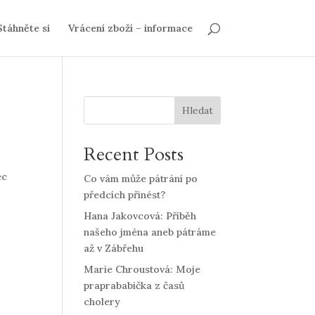
Stáhněte si
Vrácení zboží – informace
Hledat
Recent Posts
ec
Co vám může pátrání po
předcích přinést?
Hana Jakovcová: Příběh
našeho jména aneb pátráme
až v Zábřehu
Marie Chroustová: Moje
praprababička z časů
cholery