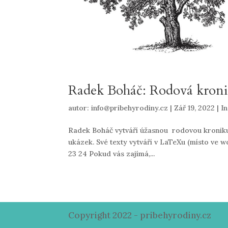
Radek Boháč: Rodová kronik
autor:
info@pribehyrodiny.cz
|
Zář 19, 2022
|
I
Radek Boháč vytváří úžasnou rodovou kroniku s
ukázek. Své texty vytváří v LaTeXu (místo ve word
23 24 Pokud vás zajímá,...
Copyright 2022 - pribehyrodiny.cz